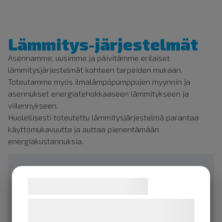
Lämmitys-järjestelmät
Asennamme, uusimme ja päivitämme erilaiset
lämmitysjärjestelmät kohteen tarpeiden mukaan.
Toteutamme myös ilmalämpöpumppujen myynnin ja
asennukset energiatehokkaaseen lämmitykseen ja
viilennykseen.
Huolellisesti toteutettu lämmitysjärjestelmä parantaa
käyttömukavuutta ja auttaa pienentämään
energiakustannuksia.
Pyydä tarjous
Samtykke til cookies
Nimi
Vi og vores samarbejdspartnere bruger
teknologier, herunder cookies, til at